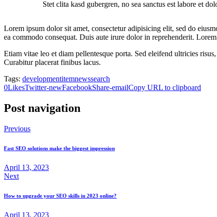
Stet clita kasd gubergren, no sea sanctus est labore et do
Lorem ipsum dolor sit amet, consectetur adipisicing elit, sed do eiusm
ea commodo consequat. Duis aute irure dolor in reprehenderit. Lorem i
Etiam vitae leo et diam pellentesque porta. Sed eleifend ultricies ri
Curabitur placerat finibus lacus.
Tags:
development
item
news
search
0
Likes
Twitter-new
Facebook
Share-email
Copy URL to clipboard
Post navigation
Previous
Fast SEO solutions make the biggest impression
April 13, 2023
Next
How to upgrade your SEO skills in 2023 online?
April 13, 2023