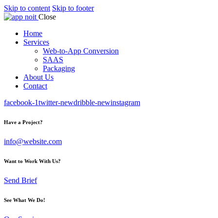
Skip to content
Skip to footer
Close
Home
Services
Web-to-App Conversion
SAAS
Packaging
About Us
Contact
facebook-1
twitter-new
dribble-new
instagram
Have a Project?
info@website.com
Want to Work With Us?
Send Brief
See What We Do!