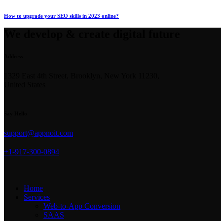
How to upgrade your SEO skills in 2023 online?
We develop & create digital future
Address
1329 East 4th Street, Brooklyn, New York 11230,
United States
Say Hello
support@appnoit.com
+1-917-300-0894
Home
Services
Web-to-App Conversion
SAAS