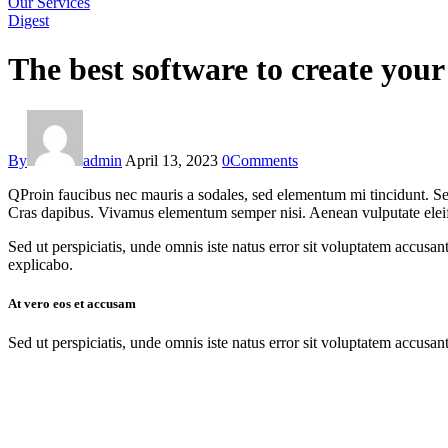
Our Services
Digest
The best software to create you
By
admin
April 13, 2023
0
Comments
Q
Proin faucibus nec mauris a sodales, sed elementum mi tincidunt. Sed
Cras dapibus. Vivamus elementum semper nisi. Aenean vulputate eleifend
Sed ut perspiciatis, unde omnis iste natus error sit voluptatem accusan
explicabo.
At vero eos et accusam
Sed ut perspiciatis, unde omnis iste natus error sit voluptatem accusan