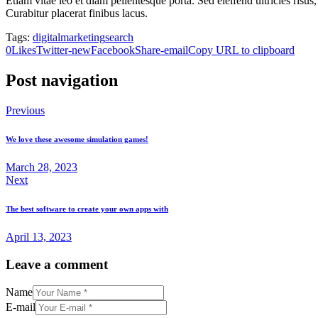
Etiam vitae leo et diam pellentesque porta. Sed eleifend ultricies ri
Curabitur placerat finibus lacus.
Tags:
digital
marketing
search
0
Likes
Twitter-new
Facebook
Share-email
Copy URL to clipboard
Post navigation
Previous
We love these awesome simulation games!
March 28, 2023
Next
The best software to create your own apps with
April 13, 2023
Leave a comment
Name
E-mail