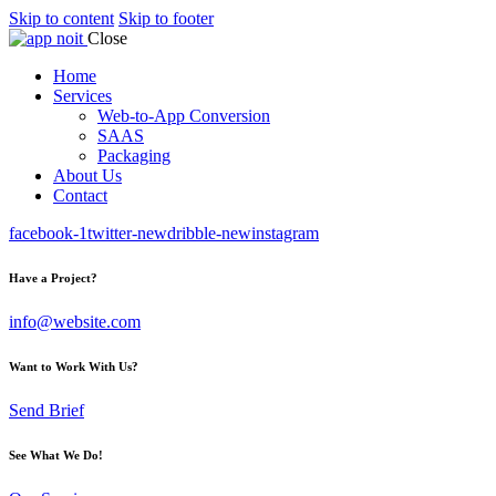
Skip to content
Skip to footer
Close
Home
Services
Web-to-App Conversion
SAAS
Packaging
About Us
Contact
facebook-1
twitter-new
dribble-new
instagram
Have a Project?
info@website.com
Want to Work With Us?
Send Brief
See What We Do!