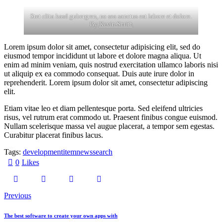
Stet clita kasd gubergren, no sea sanctus est labore et dolore.
By
Kevin Smith
Lorem ipsum dolor sit amet, consectetur adipisicing elit, sed do
eiusmod tempor incididunt ut labore et dolore magna aliqua. Ut
enim ad minim veniam, quis nostrud exercitation ullamco laboris nisi
ut aliquip ex ea commodo consequat. Duis aute irure dolor in
reprehenderit. Lorem ipsum dolor sit amet, consectetur adipiscing
elit.
Etiam vitae leo et diam pellentesque porta. Sed eleifend ultricies
risus, vel rutrum erat commodo ut. Praesent finibus congue euismod.
Nullam scelerisque massa vel augue placerat, a tempor sem egestas.
Curabitur placerat finibus lacus.
Tags:
development
item
news
search
0
Likes
Previous
The best software to create your own apps with