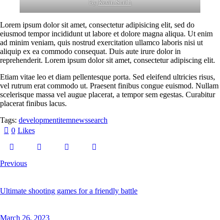
By
Kevin Smith
Lorem ipsum dolor sit amet, consectetur adipisicing elit, sed do
eiusmod tempor incididunt ut labore et dolore magna aliqua. Ut enim
ad minim veniam, quis nostrud exercitation ullamco laboris nisi ut
aliquip ex ea commodo consequat. Duis aute irure dolor in
reprehenderit. Lorem ipsum dolor sit amet, consectetur adipiscing elit.
Etiam vitae leo et diam pellentesque porta. Sed eleifend ultricies risus,
vel rutrum erat commodo ut. Praesent finibus congue euismod. Nullam
scelerisque massa vel augue placerat, a tempor sem egestas. Curabitur
placerat finibus lacus.
Tags:
development
item
news
search
0
Likes
Previous
Ultimate shooting games for a friendly battle
March 26, 2023