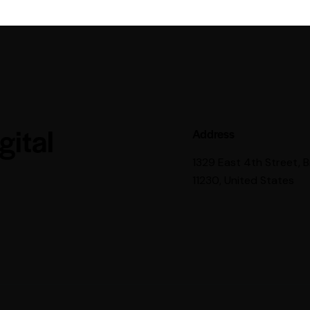
gital
Address
1329 East 4th Street, 
11230, United States