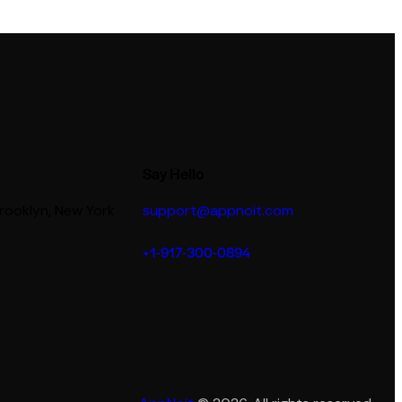
Say Hello
Brooklyn, New York
support@appnoit.com
+1-917-300-0894