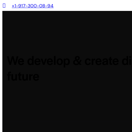
+1-917-300-08-94
We develop & create di
future