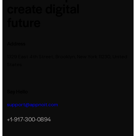
create digital
future
Address
1329 East 4th Street, Brooklyn, New York 11230, United
States
Say Hello
support@appnoit.com
+1-917-300-0894