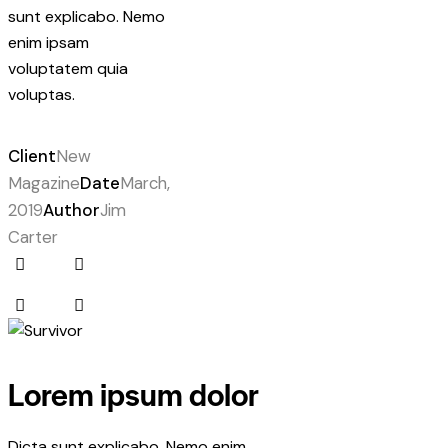
sunt explicabo. Nemo
enim ipsam
voluptatem quia
voluptas.
Client
New
Magazine
Date
March,
2019
Author
Jim
Carter
Lorem ipsum dolor
Dicta sunt explicabo. Nemo enim