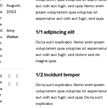
D
August,
aut odit aut fugit, sed quia. Nemo enim
a
2022
ipsam voluptatem quia voluptas sit
t
aspernatur aut odit aut fugit, sed quia.
e
A
Amy
1/1 adipiscing elit
u
Walker
Dicta sunt explicabo. Nemo enim ipsam
t
voluptatem quia voluptas sit aspernatur
h
aut odit aut fugit, sed dolore sed do
o
magna quia.
r
1/2 incidunt tempor
S
h
Dicta sunt explicabo. Nemo enim ipsam
a
voluptatem quia voluptas sit aspernatur
r
aut odit aut fugit, sed quia. Dicta sunt
e
explicabo.