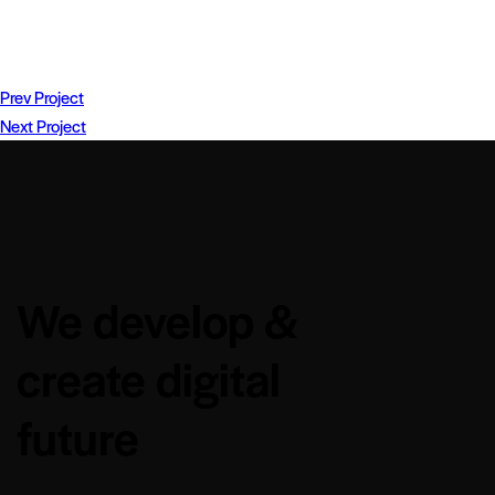
Prev Project
Next Project
We develop &
create digital
future