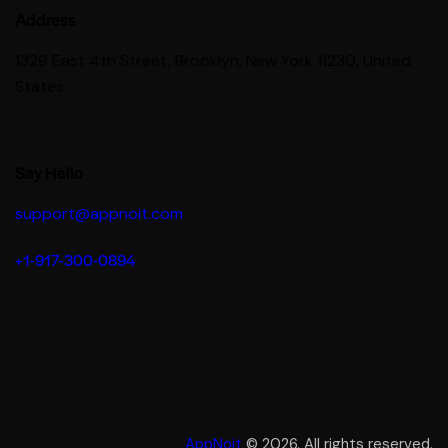
Address
1329 East 4th Street, Brooklyn, New York 11230, United
States
Say Hello
support@appnoit.com
+1-917-300-0894
AppNoit
© 2026. All rights reserved.