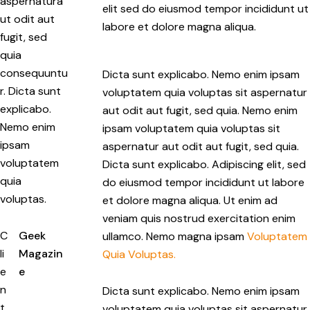
aspernatura
elit sed do eiusmod tempor incididunt ut
ut odit aut
labore et dolore magna aliqua.
fugit, sed
quia
consequuntu
Dicta sunt explicabo. Nemo enim ipsam
r. Dicta sunt
voluptatem quia voluptas sit aspernatur
explicabo.
aut odit aut fugit, sed quia. Nemo enim
Nemo enim
ipsam voluptatem quia voluptas sit
ipsam
aspernatur aut odit aut fugit, sed quia.
voluptatem
Dicta sunt explicabo. Adipiscing elit, sed
quia
do eiusmod tempor incididunt ut labore
voluptas.
et dolore magna aliqua. Ut enim ad
veniam quis nostrud exercitation enim
C
Geek
ullamco. Nemo magna ipsam
Voluptatem
li
Magazin
Quia Voluptas.
e
e
n
Dicta sunt explicabo. Nemo enim ipsam
t
voluptatem quia voluptas sit aspernatur